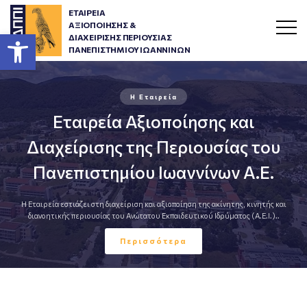
ΕΤΑΙΡΕΙΑ
ΑΞΙΟΠΟΙΗΣΗΣ &
Ανοίξτε τη γραμμή εργαλείων
ΔΙΑΧΕΙΡΙΣΗΣ ΠΕΡΙΟΥΣΙΑΣ
ΠΑΝΕΠΙΣΤΗΜΙΟΥ ΙΩΑΝΝΙΝΩΝ
Η Εταιρεία
Εταιρεία Αξιοποίησης και
Διαχείρισης της Περιουσίας του
Πανεπιστημίου Ιωαννίνων Α.Ε.
Η Εταιρεία εστιάζει στη διαχείριση και αξιοποίηση της ακίνητης, κινητής και
διανοητικής περιουσίας του Ανώτατου Εκπαιδευτικού Ιδρύματος (Α.Ε.Ι.)..
Περισσότερα